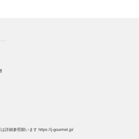
標
願います https://j-gourmet.jp/