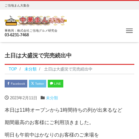
ご当地まん大集合
Me
事務局：株式会社ご当地グルメ研究会
03-6231-7468
土日は大盛況で完売続出中
TOP
未分類
土日は大盛況で完売続出中
Facebook
Twitter
LINE
2023年2月11日
未分類
本日は11時オープンから1時間待ちの列が出来るなど
期間最高のお客様にご利用頂きました。
明日も午前中はかなりのお客様のご来場を