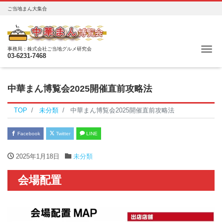
ご当地まん大集合
Me
事務局：株式会社ご当地グルメ研究会
03-6231-7468
中華まん博覧会2025開催直前攻略法
TOP
未分類
中華まん博覧会2025開催直前攻略法
Facebook
Twitter
LINE
2025年1月18日
未分類
会場配置