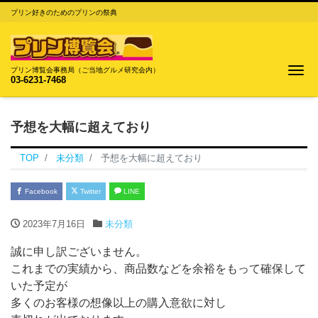
プリン好きのためのプリンの祭典
Me
プリン博覧会事務局（ご当地グルメ研究会内）
03-6231-7468
予想を大幅に超えており
TOP
未分類
予想を大幅に超えており
Facebook
Twitter
LINE
2023年7月16日
未分類
誠に申し訳ございません。
これまでの実績から、商品数などを余裕をもって確保して
いた予定が
多くのお客様の想像以上の購入意欲に対し