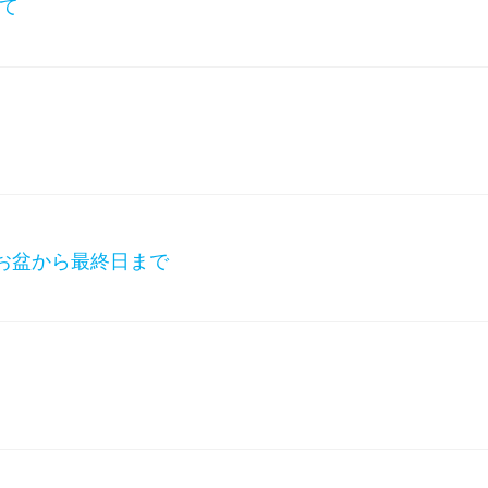
て
4お盆から最終日まで