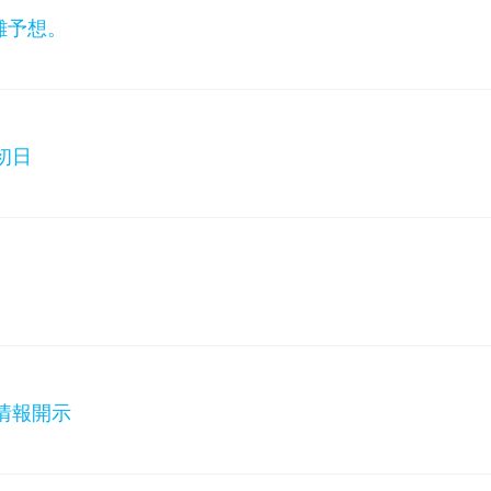
雑予想。
初日
4情報開示