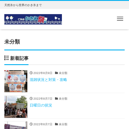
天然氷から世界のかき氷まで
Me
未分類
新着記事
2022年8月9日
未分類
混雑状況と対策・攻略
2022年8月7日
未分類
日曜日の状況
2022年8月7日
未分類