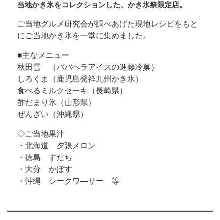
当地かき氷をコレクションした、かき氷祭限定店。
ご当地グルメ研究会が調べあげた現地レシピをもと
にご当地かき氷を一堂に集めました。
■主なメニュー
秋田雪 （ババヘラアイスの進藤冷菓）
しろくま（鹿児島発祥九州かき氷）
食べるミルクセーキ（長崎県）
酢だまり氷（山形県）
ぜんざい（沖縄県）
◇ご当地果汁
・北海道 夕張メロン
・徳島 すだち
・大分 かぼす
・沖縄 シークワ―サー 等