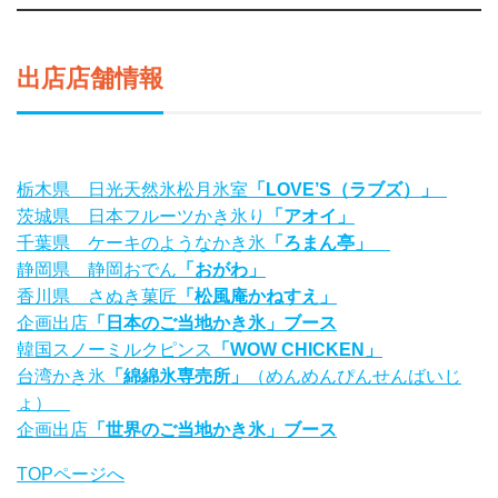
出店店舗情報
栃木県 日光天然氷松月氷室
「LOVE’S（ラブズ）」
茨城県 日本フルーツかき氷り
「アオイ」
千葉県 ケーキのようなかき氷
「ろまん亭」
静岡県 静岡おでん
「おがわ」
香川県 さぬき菓匠
「松風庵かねすえ」
企画出店
「日本のご当地かき氷」ブース
韓国スノーミルクピンス
「WOW CHICKEN」
台湾かき氷
「綿綿氷専売所」
（めんめんぴんせんばいじ
ょ）
企画出店
「世界のご当地かき氷」ブース
TOPページへ