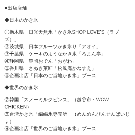
■出店店舗
◆日本のかき氷
①栃木県 日光天然氷「かき氷SHOP LOVE’S（ラブ
ズ）」
②茨城県 日本フルーツかき氷り「アオイ」
③千葉県 ケーキのようなかき氷「ろまん亭」
④静岡県 静岡おでん「おがわ」
⑤香川県 さぬき菓匠「松風庵かねすえ」
⑥企画出店「日本のご当地かき氷」ブース
◆世界のかき氷
⑦韓国「スノーミルクピンス」（越谷市・WOW
CHICKEN）
⑧台湾かき氷「綿綿氷専売所」（めんめんぴんせんばいじ
ょ）
⑨企画出店「世界のご当地かき氷」ブース