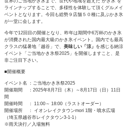
世界のご当地かき氷まで、世代や地域を超えた“かき氷”を
ラインナップすることで、多様性を体験して頂くグルメイ
ベントとなります。今回も総勢９店舗５０種に及ぶかき氷
が一堂に会します。
今年で12回目の開催となり、昨年は期間中6万杯のかき氷
が消費された国内最大級のかき氷イベント。国内でも最高
クラスの猛暑地「越谷」で、
美味しい「涼」
を感じる納涼
イベント「ご当地かき氷祭2025」を開催しますこと、是
非ご注目下さい。
■開催概要
イベント名 ：ご当地かき氷祭2025
開催期間 ：2025年8月7日（木）～8月17日（日）11日
間
開催時間 ： 11:00～ 18:00（ラストオーダー）
開催場所 ： イオンレイクタウンmori 1階・噴水広場
（埼玉県越谷市レイクタウン3-1-1）
※雨天決行／入場無料