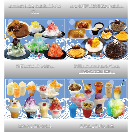
ケーキのようなかき氷「ろまん
さぬき菓匠「松風庵かねすえ」
亭」
静岡おでん「おがわ」
韓国・スノーミルクピンス
「WOW CHICKEN」
日本のご当地かき氷
世界のご当地かき氷