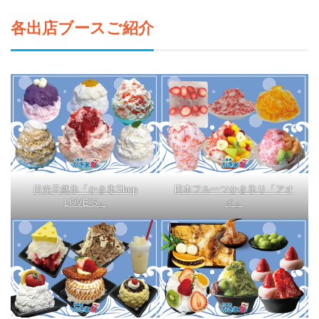
各出店ブースご紹介
日光天然氷「かき氷Shop
日本フルーツかき氷り「アオ
LOVE’S」
イ」