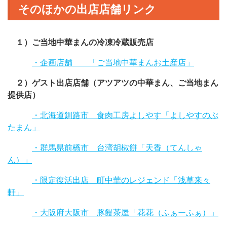
そのほかの出店店舗リンク
１）ご当地中華まんの冷凍冷蔵販売店
・企画店舗 「ご当地中華まんお土産店」
２）ゲスト出店店舗（アツアツの中華まん、ご当地まん
提供店）
・北海道釧路市 食肉工房よしやす「よしやすのぶ
たまん」
・群馬県前橋市 台湾胡椒餅「天香（てんしゃ
ん）」
・限定復活出店 町中華のレジェンド「浅草来々
軒」
・大阪府大阪市 豚饅茶屋「花花（ふぁーふぁ）」