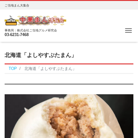
ご当地まん大集合
Me
事務局：株式会社ご当地グルメ研究会
03-6231-7468
北海道「よしやすぶたまん」
TOP
北海道「よしやすぶたまん」