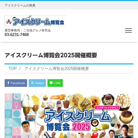
アイスクリームの祭典
Me
運営事務局：ご当地グルメ研究会
03-6231-7468
アイスクリーム博覧会2025開催概要
TOP
アイスクリーム博覧会2025開催概要
Facebook
Twitter
LINE