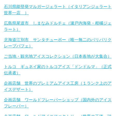
石川県能登発マルガージェラート（イタリアンジェラート
世界一店 ）
広島県尾道市 しまなみドルチェ（瀬戸内海発・柑橘ジェ
ラート）
北海道江別市 サンタチューボー（唯一無二のパリパリク
レープパフェ）
ご当地・観光地アイスコレクション（日本各地が大集合）
トルコ ギュネイ家のトルコアイス「ドンドルマ」（正式
伝承者）
企画店舗 世界のプレミアムアイス工房（１ランク上のア
イスデザート）
企画店舗 ワールドフレーバーショップ（国内外のアイス
フレーバー）