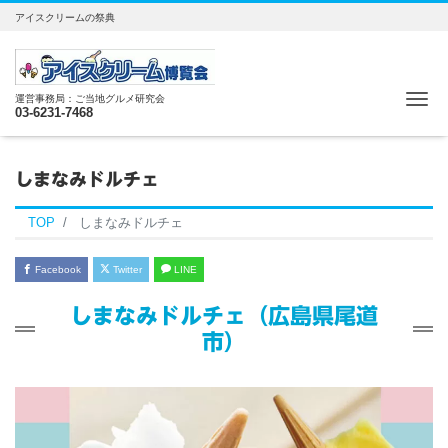
アイスクリームの祭典
Me
運営事務局：ご当地グルメ研究会
03-6231-7468
しまなみドルチェ
TOP
しまなみドルチェ
Facebook
Twitter
LINE
しまなみドルチェ（広島県尾道
市）