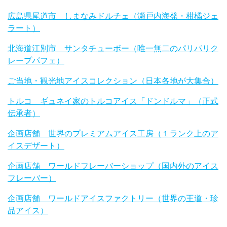
広島県尾道市 しまなみドルチェ（瀬戸内海発・柑橘ジェ
ラート）
北海道江別市 サンタチューボー（唯一無二のパリパリク
レープパフェ）
ご当地・観光地アイスコレクション（日本各地が大集合）
トルコ ギュネイ家のトルコアイス「ドンドルマ」（正式
伝承者）
企画店舗 世界のプレミアムアイス工房（１ランク上のア
イスデザート）
企画店舗 ワールドフレーバーショップ（国内外のアイス
フレーバー）
企画店舗 ワールドアイスファクトリー（世界の王道・珍
品アイス）