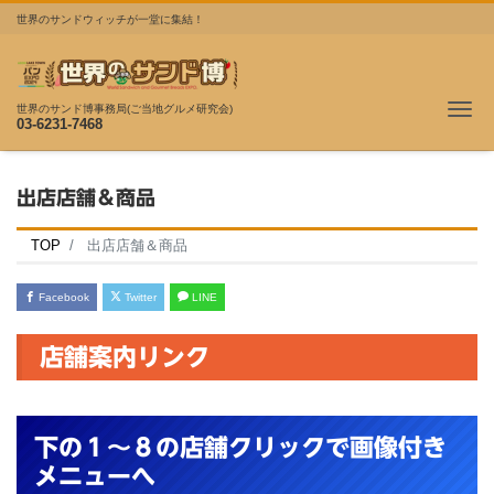
世界のサンドウィッチが一堂に集結！
Me
世界のサンド博事務局(ご当地グルメ研究会)
03-6231-7468
出店店舗＆商品
TOP
出店店舗＆商品
Facebook
Twitter
LINE
店舗案内リンク
下の１～８の店舗クリックで画像付き
メニューへ