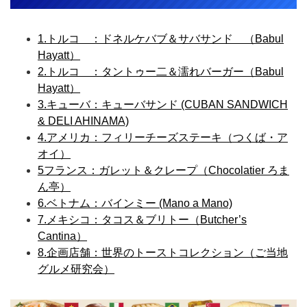
1.トルコ ：ドネルケバブ＆サバサンド （Babul
Hayatt）
2.トルコ ：タントゥー二＆濡れバーガー（Babul
Hayatt）
3.キューバ：キューバサンド (CUBAN SANDWICH
& DELI AHINAMA)
4.アメリカ：フィリーチーズステーキ（つくば・ア
オイ）
5フランス：ガレット＆クレープ（Chocolatier ろま
ん亭）
6.ベトナム：バインミー (Mano a Mano)
7.メキシコ：タコス＆ブリトー（Butcher’s
Cantina）
8.企画店舗：世界のトーストコレクション（ご当地
グルメ研究会）