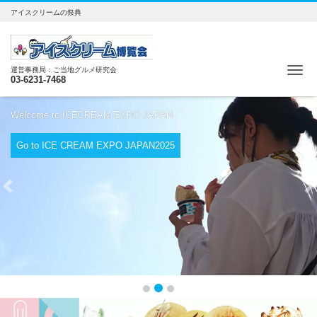
アイスクリームの祭典
Me
運営事務局：ご当地グルメ研究会
03-6231-7468
Welcome to ICECREAM EXPO JAPAN
Go to ICE CREAM EXPO JAPAN2025
Previous
N